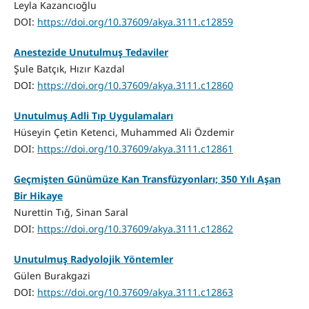
Leyla Kazancıoğlu
DOI:
https://doi.org/10.37609/akya.3111.c12859
Anestezide Unutulmuş Tedaviler
Şule Batçık, Hızır Kazdal
DOI:
https://doi.org/10.37609/akya.3111.c12860
Unutulmuş Adli Tıp Uygulamaları
Hüseyin Çetin Ketenci, Muhammed Ali Özdemir
DOI:
https://doi.org/10.37609/akya.3111.c12861
Geçmişten Günümüze Kan Transfüzyonları; 350 Yılı Aşan
Bir Hikaye
Nurettin Tığ, Sinan Saral
DOI:
https://doi.org/10.37609/akya.3111.c12862
Unutulmuş Radyolojik Yöntemler
Gülen Burakgazi
DOI:
https://doi.org/10.37609/akya.3111.c12863