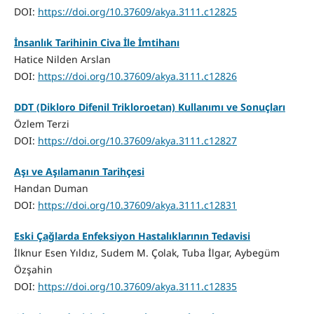
DOI:
https://doi.org/10.37609/akya.3111.c12825
İnsanlık Tarihinin Civa İle İmtihanı
Hatice Nilden Arslan
DOI:
https://doi.org/10.37609/akya.3111.c12826
DDT (Dikloro Difenil Trikloroetan) Kullanımı ve Sonuçları
Özlem Terzi
DOI:
https://doi.org/10.37609/akya.3111.c12827
Aşı ve Aşılamanın Tarihçesi
Handan Duman
DOI:
https://doi.org/10.37609/akya.3111.c12831
Eski Çağlarda Enfeksiyon Hastalıklarının Tedavisi
İlknur Esen Yıldız, Sudem M. Çolak, Tuba İlgar, Aybegüm
Özşahin
DOI:
https://doi.org/10.37609/akya.3111.c12835