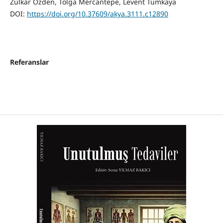
Zülkar Özden, Tolga Mercantepe, Levent Tümkaya
DOI:
https://doi.org/10.37609/akya.3111.c12890
Referanslar