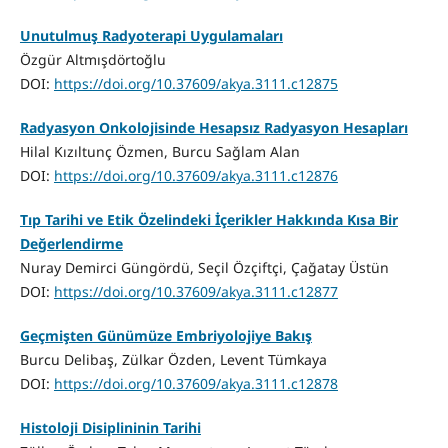
Unutulmuş Radyoterapi Uygulamaları
Özgür Altmışdörtoğlu
DOI:
https://doi.org/10.37609/akya.3111.c12875
Radyasyon Onkolojisinde Hesapsız Radyasyon Hesapları
Hilal Kızıltunç Özmen, Burcu Sağlam Alan
DOI:
https://doi.org/10.37609/akya.3111.c12876
Tıp Tarihi ve Etik Özelindeki İçerikler Hakkında Kısa Bir
Değerlendirme
Nuray Demirci Güngördü, Seçil Özçiftçi, Çağatay Üstün
DOI:
https://doi.org/10.37609/akya.3111.c12877
Geçmişten Günümüze Embriyolojiye Bakış
Burcu Delibaş, Zülkar Özden, Levent Tümkaya
DOI:
https://doi.org/10.37609/akya.3111.c12878
Histoloji Disiplininin Tarihi