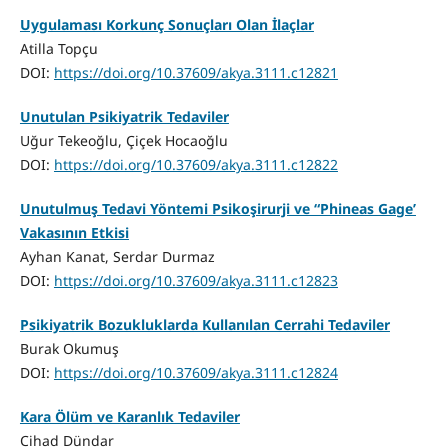
Uygulaması Korkunç Sonuçları Olan İlaçlar
Atilla Topçu
DOI:
https://doi.org/10.37609/akya.3111.c12821
Unutulan Psikiyatrik Tedaviler
Uğur Tekeoğlu, Çiçek Hocaoğlu
DOI:
https://doi.org/10.37609/akya.3111.c12822
Unutulmuş Tedavi Yöntemi Psikoşirurji ve “Phineas Gage’
Vakasının Etkisi
Ayhan Kanat, Serdar Durmaz
DOI:
https://doi.org/10.37609/akya.3111.c12823
Psikiyatrik Bozukluklarda Kullanılan Cerrahi Tedaviler
Burak Okumuş
DOI:
https://doi.org/10.37609/akya.3111.c12824
Kara Ölüm ve Karanlık Tedaviler
Cihad Dündar