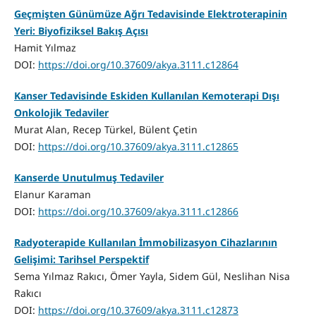
Geçmişten Günümüze Ağrı Tedavisinde Elektroterapinin
Yeri: Biyofiziksel Bakış Açısı
Hamit Yılmaz
DOI:
https://doi.org/10.37609/akya.3111.c12864
Kanser Tedavisinde Eskiden Kullanılan Kemoterapi Dışı
Onkolojik Tedaviler
Murat Alan, Recep Türkel, Bülent Çetin
DOI:
https://doi.org/10.37609/akya.3111.c12865
Kanserde Unutulmuş Tedaviler
Elanur Karaman
DOI:
https://doi.org/10.37609/akya.3111.c12866
Radyoterapide Kullanılan İmmobilizasyon Cihazlarının
Gelişimi: Tarihsel Perspektif
Sema Yılmaz Rakıcı, Ömer Yayla, Sidem Gül, Neslihan Nisa
Rakıcı
DOI:
https://doi.org/10.37609/akya.3111.c12873