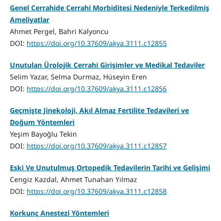
Genel Cerrahide Cerrahi Morbiditesi Nedeniyle Terkedilmiş
Ameliyatlar
Ahmet Pergel, Bahri Kalyoncu
DOI:
https://doi.org/10.37609/akya.3111.c12855
Unutulan Ürolojik Cerrahi Girişimler ve Medikal Tedaviler
Selim Yazar, Selma Durmaz, Hüseyin Eren
DOI:
https://doi.org/10.37609/akya.3111.c12856
Geçmişte Jinekoloji, Akıl Almaz Fertilite Tedavileri ve
Doğum Yöntemleri
Yeşim Bayoğlu Tekin
DOI:
https://doi.org/10.37609/akya.3111.c12857
Eski Ve Unutulmuş Ortopedik Tedavilerin Tarihi ve Gelişimi
Cengiz Kazdal, Ahmet Tunahan Yılmaz
DOI:
https://doi.org/10.37609/akya.3111.c12858
Korkunç Anestezi Yöntemleri