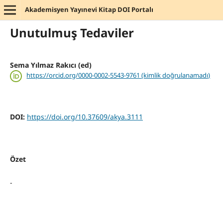
Akademisyen Yayınevi Kitap DOI Portalı
Unutulmuş Tedaviler
Sema Yılmaz Rakıcı (ed)
https://orcid.org/0000-0002-5543-9761 (kimlik doğrulanamadı)
DOI:
https://doi.org/10.37609/akya.3111
Özet
-