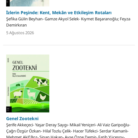
İzlerin Peşinde: Kent, Mekân ve Etkileşim Rotaları
Şefika Gülin Beyhan- Gamze Akyol Selek- Kıymet Başaranoğlu; Feyza
Demirkıran
5 Ağustos 2026
Genel Zootekni
Şerife Akkeçeci- Yaşar Deray Saygı- Mikail Yeniçeri- Ali Vaiz Garipoğlu-
Çağrı Özgür Özkan- Hilal Tozlu Çelik- Hacer Tüfekci- Serdar Kamanlı-
Mehmet Akif Boz- Sinan Hakan- Ayşe Özge Demir- Fatih Yücesoy-