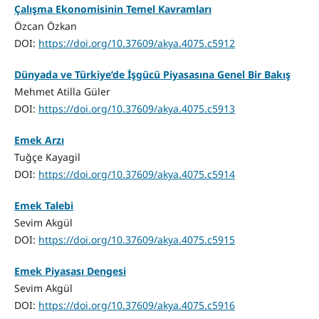
Çalışma Ekonomisinin Temel Kavramları
Özcan Özkan
DOI:
https://doi.org/10.37609/akya.4075.c5912
Dünyada ve Türkiye’de İşgücü Piyasasına Genel Bir Bakış
Mehmet Atilla Güler
DOI:
https://doi.org/10.37609/akya.4075.c5913
Emek Arzı
Tuğçe Kayagil
DOI:
https://doi.org/10.37609/akya.4075.c5914
Emek Talebi
Sevim Akgül
DOI:
https://doi.org/10.37609/akya.4075.c5915
Emek Piyasası Dengesi
Sevim Akgül
DOI:
https://doi.org/10.37609/akya.4075.c5916