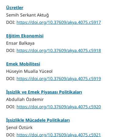
Ücretler
Semih Serkant Aktuğ
DOI:
https://doi.org/10.37609/akya.4075.c5917
Eğitim Ekonomisi
Ensar Balkaya
DOI:
https://doi.org/10.37609/akya.4075.c5918
Emek Mobilitesi
Hüseyin Mualla Yüceol
DOI:
https://doi.org/10.37609/akya.4075.c5919
İşsizlik ve Emek Piyasası Politikaları
Abdullah Özdemir
DOI:
https://doi.org/10.37609/akya.4075.c5920
İşsizlikle Mücadele Politikaları
Şenol Öztürk
DOI:
https://doi.org/10.37609/akya.4075.c5921