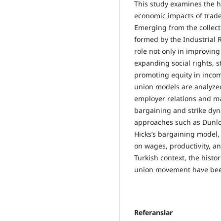
This study examines the h
economic impacts of trad
Emerging from the collect
formed by the Industrial R
role not only in improvin
expanding social rights, 
promoting equity in incom
union models are analyzed 
employer relations and m
bargaining and strike dy
approaches such as Dunlo
Hicks’s bargaining model, 
on wages, productivity, an
Turkish context, the histo
union movement have bee
Referanslar