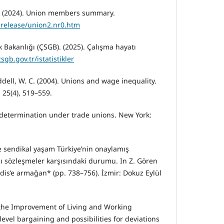
s. (2024). Union members summary.
.release/union2.nr0.htm
 Bakanlığı (ÇSGB). (2025). Çalışma hayatı
sgb.gov.tr/istatistikler
iddell, W. C. (2004). Unions and wage inequality.
 25(4), 519–559.
e determination under trade unions. New York:
’de sendikal yaşam Türkiye’nin onaylamış
ı sözleşmeler karşısındaki durumu. In Z. Gören
 Edis’e armağan* (pp. 738–756). İzmir: Dokuz Eylül
the Improvement of Living and Working
level bargaining and possibilities for deviations