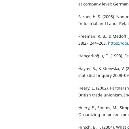
at company level: German
Farber, H. S. (2005). Nonu
Industrial and Labor Relat
Freeman, R. B., & Medoff, 
38(2), 244–263.
https://do
Hançerlioğlu, O. (1993). F
Hayter, S., & Stoevska, V. 
statistical inquiry 2008–0
Heery, E. (2002). Partners
British trade unionism. Ind
Heery, E., Simms, M., Simps
Organizing unionism comes
Hirsch, B. T. (2004). Wha