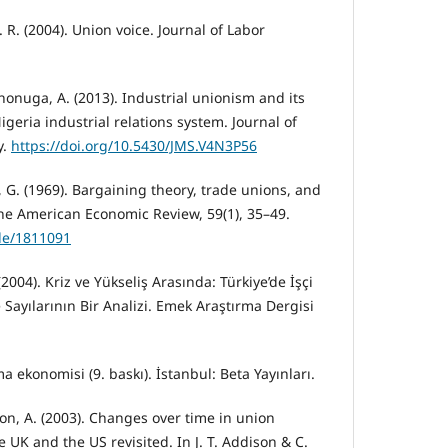
C. R. (2004). Union voice. Journal of Labor
Shonuga, A. (2013). Industrial unionism and its
igeria industrial relations system. Journal of
y.
https://doi.org/10.5430/JMS.V4N3P56
, G. (1969). Bargaining theory, trade unions, and
. The American Economic Review, 59(1), 35–49.
ble/1811091
(2004). Kriz ve Yükseliş Arasında: Türkiye’de İşçi
Sayılarının Bir Analizi. Emek Araştırma Dergisi
şma ekonomisi (9. baskı). İstanbul: Beta Yayınları.
son, A. (2003). Changes over time in union
e UK and the US revisited. In J. T. Addison & C.