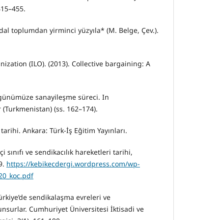
415–455.
al toplumdan yirminci yüzyıla* (M. Belge, Çev.).
ization (ILO). (2013). Collective bargaining: A
n günümüze sanayileşme süreci. In
 (Turkmenistan) (ss. 162–174).
 tarihi. Ankara: Türk-İş Eğitim Yayınları.
çi sınıfı ve sendikacılık hareketleri tarihi,
9.
https://kebikecdergi.wordpress.com/wp-
20_koc.pdf
Türkiye’de sendikalaşma evreleri ve
nsurlar. Cumhuriyet Üniversitesi İktisadi ve