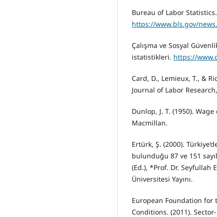
Bureau of Labor Statistic
https://www.bls.gov/news
Çalışma ve Sosyal Güvenlik
istatistikleri.
https://www.c
Card, D., Lemieux, T., & R
Journal of Labor Research,
Dunlop, J. T. (1950). Wag
Macmillan.
Ertürk, Ş. (2000). Türkiye
bulunduğu 87 ve 151 sayıl
(Ed.), *Prof. Dr. Seyfullah
Üniversitesi Yayını.
European Foundation for 
Conditions. (2011). Sector-