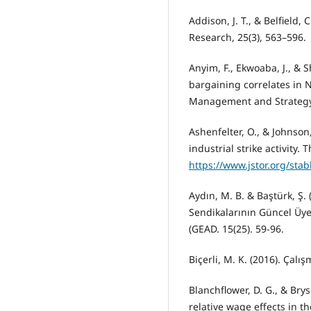
Addison, J. T., & Belfield, 
Research, 25(3), 563–596.
Anyim, F., Ekwoaba, J., & 
bargaining correlates in N
Management and Strateg
Ashenfelter, O., & Johnson
industrial strike activity
https://www.jstor.org/sta
Aydın, M. B. & Baştürk, Ş. 
Sendikalarının Güncel Üye 
(GEAD. 15(25). 59-96.
Biçerli, M. K. (2016). Çalı
Blanchflower, D. G., & Bry
relative wage effects in th