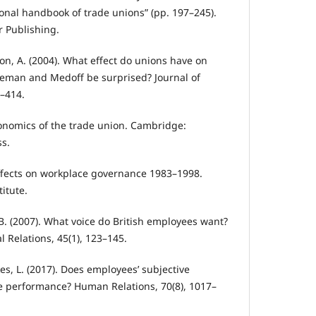
ional handbook of trade unions” (pp. 197–245).
 Publishing.
son, A. (2004). What effect do unions have on
man and Medoff be surprised? Journal of
3–414.
conomics of the trade union. Cambridge:
s.
effects on workplace governance 1983–1998.
itute.
B. (2007). What voice do British employees want?
al Relations, 45(1), 123–145.
okes, L. (2017). Does employees’ subjective
e performance? Human Relations, 70(8), 1017–