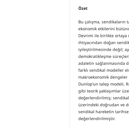
Özet
Bu çalışma, sendikaların ta
ekonomik etkilerini bütünc
Devrimi ile birlikte ortaya
ihtiyacından doğan sendika
iyileştirilmesinde değil; 
demokratikleşme süreçleri
adaletin sağlanmasında da
farklı sendikal modeller ele
makroekonomik dengeler üz
Dunlop’un talep modeli, Ro
gibi teorik yaklaşımlar üz
değerlendirilmiş; sendikala
üzerindeki doğrudan ve dola
sendikal hareketin tarihse
değerlendirilmiştir.