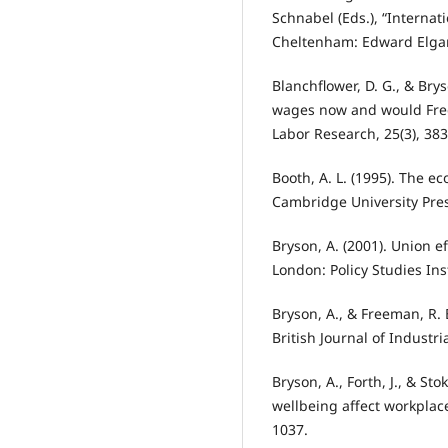
Schnabel (Eds.), “Internat
Cheltenham: Edward Elgar
Blanchflower, D. G., & Bry
wages now and would Free
Labor Research, 25(3), 38
Booth, A. L. (1995). The e
Cambridge University Pres
Bryson, A. (2001). Union 
London: Policy Studies Inst
Bryson, A., & Freeman, R. 
British Journal of Industri
Bryson, A., Forth, J., & St
wellbeing affect workplac
1037.