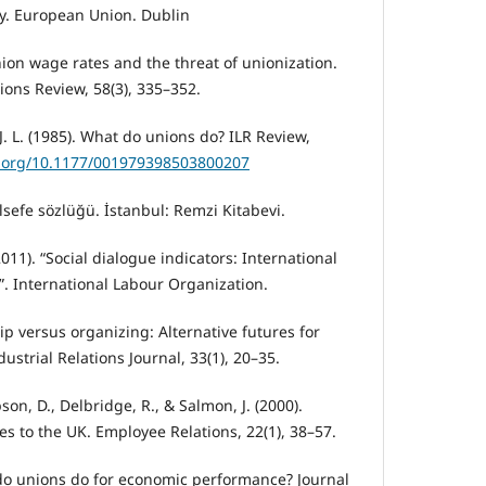
y. European Union. Dublin
nion wage rates and the threat of unionization.
ions Review, 58(3), 335–352.
J. L. (1985). What do unions do? ILR Review,
i.org/10.1177/001979398503800207
elsefe sözlüğü. İstanbul: Remzi Kitabevi.
(2011). “Social dialogue indicators: International
9”. International Labour Organization.
hip versus organizing: Alternative futures for
ustrial Relations Journal, 33(1), 20–35.
on, D., Delbridge, R., & Salmon, J. (2000).
 to the UK. Employee Relations, 22(1), 38–57.
t do unions do for economic performance? Journal