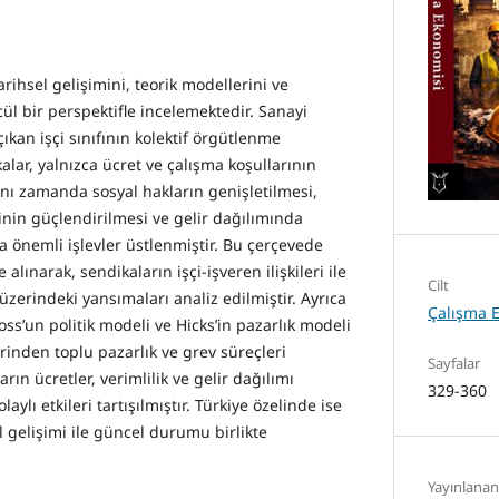
rihsel gelişimini, teorik modellerini ve
ül bir perspektifle incelemektedir. Sanayi
 çıkan işçi sınıfının kolektif örgütlenme
lar, yalnızca ücret ve çalışma koşullarının
aynı zamanda sosyal hakların genişletilmesi,
nin güçlendirilmesi ve gelir dağılımında
 önemli işlevler üstlenmiştir. Bu çerçevede
 alınarak, sendikaların işçi-işveren ilişkileri ile
Cilt
erindeki yansımaları analiz edilmiştir. Ayrıca
Çalışma 
ss’un politik modeli ve Hicks’in pazarlık modeli
erinden toplu pazarlık ve grev süreçleri
Sayfalar
rın ücretler, verimlilik ve gelir dağılımı
329-360
ylı etkileri tartışılmıştır. Türkiye özelinde ise
l gelişimi ile güncel durumu birlikte
Yayınlanan