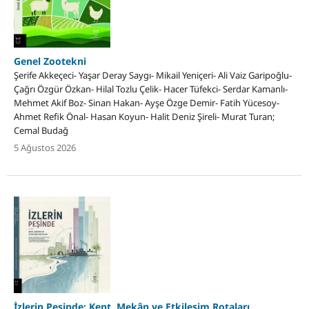
Genel Zootekni
Şerife Akkeçeci- Yaşar Deray Saygı- Mikail Yeniçeri- Ali Vaiz Garipoğlu-
Çağrı Özgür Özkan- Hilal Tozlu Çelik- Hacer Tüfekci- Serdar Kamanlı-
Mehmet Akif Boz- Sinan Hakan- Ayşe Özge Demir- Fatih Yücesoy-
Ahmet Refik Önal- Hasan Koyun- Halit Deniz Şireli- Murat Turan;
Cemal Budağ
5 Ağustos 2026
İzlerin Peşinde: Kent, Mekân ve Etkileşim Rotaları