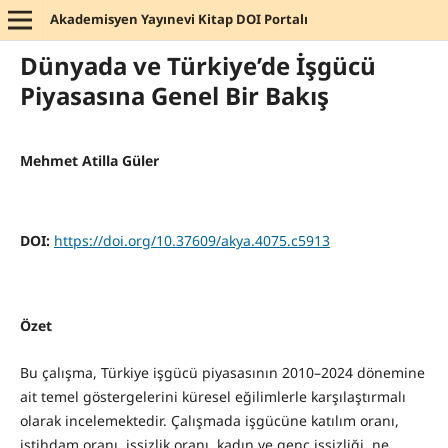
Akademisyen Yayınevi Kitap DOI Portalı
Dünyada ve Türkiye’de İşgücü
Piyasasına Genel Bir Bakış
Mehmet Atilla Güler
DOI:
https://doi.org/10.37609/akya.4075.c5913
Özet
Bu çalışma, Türkiye işgücü piyasasının 2010–2024 dönemine
ait temel göstergelerini küresel eğilimlerle karşılaştırmalı
olarak incelemektedir. Çalışmada işgücüne katılım oranı,
istihdam oranı, işsizlik oranı, kadın ve genç işsizliği, ne