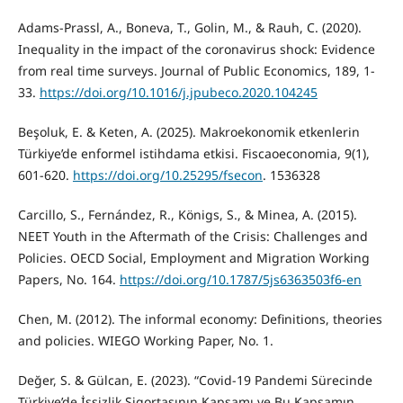
Adams-Prassl, A., Boneva, T., Golin, M., & Rauh, C. (2020).
Inequality in the impact of the coronavirus shock: Evidence
from real time surveys. Journal of Public Economics, 189, 1-
33.
https://doi.org/10.1016/j.jpubeco.2020.104245
Beşoluk, E. & Keten, A. (2025). Makroekonomik etkenlerin
Türkiye’de enformel istihdama etkisi. Fiscaoeconomia, 9(1),
601-620.
https://doi.org/10.25295/fsecon
. 1536328
Carcillo, S., Fernández, R., Königs, S., & Minea, A. (2015).
NEET Youth in the Aftermath of the Crisis: Challenges and
Policies. OECD Social, Employment and Migration Working
Papers, No. 164.
https://doi.org/10.1787/5js6363503f6-en
Chen, M. (2012). The informal economy: Definitions, theories
and policies. WIEGO Working Paper, No. 1.
Değer, S. & Gülcan, E. (2023). “Covid-19 Pandemi Sürecinde
Türkiye’de İşsizlik Sigortasının Kapsamı ve Bu Kapsamın