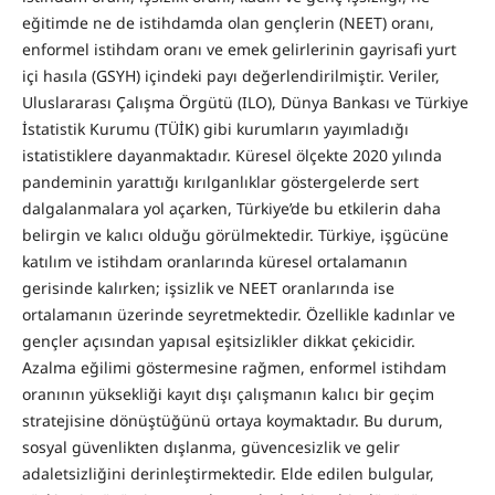
eğitimde ne de istihdamda olan gençlerin (NEET) oranı,
enformel istihdam oranı ve emek gelirlerinin gayrisafi yurt
içi hasıla (GSYH) içindeki payı değerlendirilmiştir. Veriler,
Uluslararası Çalışma Örgütü (ILO), Dünya Bankası ve Türkiye
İstatistik Kurumu (TÜİK) gibi kurumların yayımladığı
istatistiklere dayanmaktadır. Küresel ölçekte 2020 yılında
pandeminin yarattığı kırılganlıklar göstergelerde sert
dalgalanmalara yol açarken, Türkiye’de bu etkilerin daha
belirgin ve kalıcı olduğu görülmektedir. Türkiye, işgücüne
katılım ve istihdam oranlarında küresel ortalamanın
gerisinde kalırken; işsizlik ve NEET oranlarında ise
ortalamanın üzerinde seyretmektedir. Özellikle kadınlar ve
gençler açısından yapısal eşitsizlikler dikkat çekicidir.
Azalma eğilimi göstermesine rağmen, enformel istihdam
oranının yüksekliği kayıt dışı çalışmanın kalıcı bir geçim
stratejisine dönüştüğünü ortaya koymaktadır. Bu durum,
sosyal güvenlikten dışlanma, güvencesizlik ve gelir
adaletsizliğini derinleştirmektedir. Elde edilen bulgular,