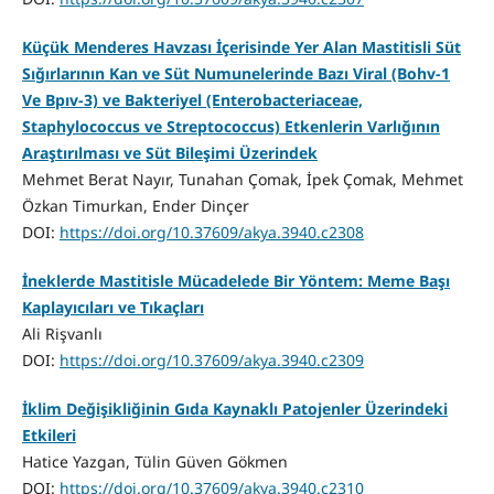
Küçük Menderes Havzası İçerisinde Yer Alan Mastitisli Süt
Sığırlarının Kan ve Süt Numunelerinde Bazı Viral (Bohv-1
Ve Bpıv-3) ve Bakteriyel (Enterobacteriaceae,
Staphylococcus ve Streptococcus) Etkenlerin Varlığının
Araştırılması ve Süt Bileşimi Üzerindek
Mehmet Berat Nayır, Tunahan Çomak, İpek Çomak, Mehmet
Özkan Timurkan, Ender Dinçer
DOI:
https://doi.org/10.37609/akya.3940.c2308
İneklerde Mastitisle Mücadelede Bir Yöntem: Meme Başı
Kaplayıcıları ve Tıkaçları
Ali Rişvanlı
DOI:
https://doi.org/10.37609/akya.3940.c2309
İklim Değişikliğinin Gıda Kaynaklı Patojenler Üzerindeki
Etkileri
Hatice Yazgan, Tülin Güven Gökmen
DOI:
https://doi.org/10.37609/akya.3940.c2310