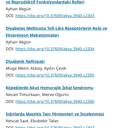
ve Reprodüktif Fonksiyonlardaki Rolleri
Ayhan Akgün
DOI:
https://doi.org/10.37609/akya.3940.c2303
Diyabetes Mellitusta Toll-Like Reseptörlerin Rolü ve
Ekspresyon Mekanizmaları
Ayhan Akgün
DOI:
https://doi.org/10.37609/akya.3940.c2304
Diyabetik Nefropati
Müge Metin Atalay, Aydın Çevik
DOI:
https://doi.org/10.37609/akya.3940.c2305
Köpeklerde Akut Hemorajik İshal Sendromu
Necati Timurkaan, Merve Oğurlu
DOI:
https://doi.org/10.37609/akya.3940.c2306
Sığırlarda Mastitis Tanı Yöntemleri ve İncelenmesi
Nevzat Saat, Ebubekir Talas
DOI:
https://doi.org/10.37609/akya.3940.c2307