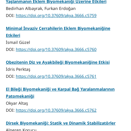
Yaşlanmanın Eklem Biyomekaniği Üzerine Etkileri
Bedirhan Albayrak, Furkan Erdoğan
DOI:
https://doi.org/10.37609/akya.3666.c5759
Minimal İnvaziv Cerrahilerin Eklem Biyomekaniğine
Etkileri
İsmail Güzel
DOI:
https://doi.org/10.37609/akya.3666.c5760
Obezitenin Diz ve Ayakbileği Biyomekaniğine Etkisi
İdris Perktaş
DOI:
https://doi.org/10.37609/akya.3666.c5761
El Bileği Biyomekaniği ve Karpal Bağ Yaralanmalarının
Patomekaniği
Okyar Altaş
DOI:
https://doi.org/10.37609/akya.3666.c5762
Dirsek Biyomekaniği: Statik ve Dinamik Stabilizatörler
Alperen Korucu