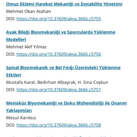
Omuz Eklemi Hareket Mekaniği ve İnstabilite Yönetimi
Mehmet Okan Atahan
DOI:
https://doi.org/10.37609/akya.3666.c5755
Ayak Bileği Biyomekaniği ve Sporcularda Yüklenme
Modelleri
Mehmet Akif Yılmaz
DOI:
https://doi.org/10.37609/akya.3666.c5756
Spinal Biyomekanik ve Bel Fıtığı Üzerindeki Yüklenme
Etkileri
Mustafa Karal, Bedirhan Albayrak, H. Sina Coşkun
DOI:
https://doi.org/10.37609/akya.3666.c5757
Menisküs Biyomekaniği ve Doku Mühendisliği ile Onarım
Yaklaşımları
Mesut Karıksız
DOI:
https://doi.org/10.37609/akya.3666.c5758