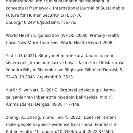
organizational ethics in sustainable development: a
conceptual framework. International Journal of Sustainable
Future for Human Security, 5(1), 67-76.
doi.org/10.24910/jsustain/5.1/6776.
World Health Organization (WHO). (2008). Primary Health
Care: Now More Than Ever. World Health Report 2008.
Yıldız, D. (2021). Bilgi yönetiminde kural tabanlı uzman
sistem geliştirme adımları ve başarı faktörleri. Uluslararası
Yönetim Bilişim Sistemleri ve Bilgisayar Bilimleri Dergisi, 5.
28-43. 10.33461/uybisbbd.913513.
Yürür, S. ve Nart, S. (2016). Örgütsel adalet algısı kamu
çalışanlarının ihbar etme niyetinin belirleyicisi midir?.
Amme Idaresi Dergisi, 49(3), 117-148.
Zhang, A., Zhang, Y. and Tao, Y. (2022). Does retirement
make people happier?-evidence from china. Frontiers in
Public Health, 10. doi.org/10.3389/fpubh.2022.874500.