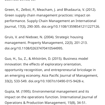
Green, K., Zelbst, P., Meacham, J. and Bhadauria, V. (2012).
Green supply chain management practices: impact on
performance. Supply Chain Management an International
Journal, 17(3), 290-305. doi.org/10.1108/13598541211227126.
Gruis, V. and Nieboer, N. (2004). Strategic housing
management. Property Management, 22(3), 201-213.
doi.org/10.1108/02637470410544995.
Guo, H., Su, Z., & Ahlström, D. (2015). Business model
innovation: the effects of exploratory orientation,
opportunity recognition, and entrepreneurial bricolage in
an emerging economy. Asia Pacific Journal of Management,
33(2), 533-549. doi.org/10.1007/s10490-015-9428-x.
Gupta, M. (1995). Environmental management and its
impact on the operations function. International Journal of
Operations & Production Management, 15(8), 34-51.