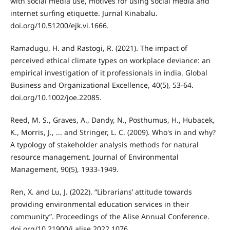
with social media use, motives for using social media and
internet surfing etiquette. Jurnal Kinabalu.
doi.org/10.51200/ejk.vi.1666.
Ramadugu, H. and Rastogi, R. (2021). The impact of
perceived ethical climate types on workplace deviance: an
empirical investigation of it professionals in india. Global
Business and Organizational Excellence, 40(5), 53-64.
doi.org/10.1002/joe.22085.
Reed, M. S., Graves, A., Dandy, N., Posthumus, H., Hubacek,
K., Morris, J., ... and Stringer, L. C. (2009). Who's in and why?
A typology of stakeholder analysis methods for natural
resource management. Journal of Environmental
Management, 90(5), 1933-1949.
Ren, X. and Lu, J. (2022). “Librarians’ attitude towards
providing environmental education services in their
community”. Proceedings of the Alise Annual Conference.
doi.org/10.21900/j.alise.2022.1076.