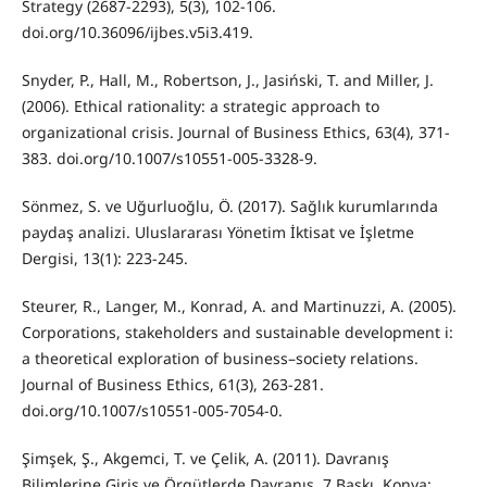
Strategy (2687-2293), 5(3), 102-106.
doi.org/10.36096/ijbes.v5i3.419.
Snyder, P., Hall, M., Robertson, J., Jasiński, T. and Miller, J.
(2006). Ethical rationality: a strategic approach to
organizational crisis. Journal of Business Ethics, 63(4), 371-
383. doi.org/10.1007/s10551-005-3328-9.
Sönmez, S. ve Uğurluoğlu, Ö. (2017). Sağlık kurumlarında
paydaş analizi. Uluslararası Yönetim İktisat ve İşletme
Dergisi, 13(1): 223-245.
Steurer, R., Langer, M., Konrad, A. and Martinuzzi, A. (2005).
Corporations, stakeholders and sustainable development i:
a theoretical exploration of business–society relations.
Journal of Business Ethics, 61(3), 263-281.
doi.org/10.1007/s10551-005-7054-0.
Şimşek, Ş., Akgemci, T. ve Çelik, A. (2011). Davranış
Bilimlerine Giriş ve Örgütlerde Davranış, 7.Baskı, Konya: