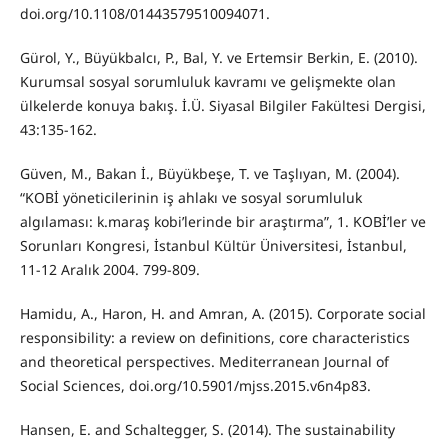
doi.org/10.1108/01443579510094071.
Gürol, Y., Büyükbalcı, P., Bal, Y. ve Ertemsir Berkin, E. (2010).
Kurumsal sosyal sorumluluk kavramı ve gelişmekte olan
ülkelerde konuya bakış. İ.Ü. Siyasal Bilgiler Fakültesi Dergisi,
43:135-162.
Güven, M., Bakan İ., Büyükbeşe, T. ve Taşlıyan, M. (2004).
“KOBİ yöneticilerinin iş ahlakı ve sosyal sorumluluk
algılaması: k.maraş kobi’lerinde bir araştırma”, 1. KOBİ’ler ve
Sorunları Kongresi, İstanbul Kültür Üniversitesi, İstanbul,
11-12 Aralık 2004. 799-809.
Hamidu, A., Haron, H. and Amran, A. (2015). Corporate social
responsibility: a review on definitions, core characteristics
and theoretical perspectives. Mediterranean Journal of
Social Sciences, doi.org/10.5901/mjss.2015.v6n4p83.
Hansen, E. and Schaltegger, S. (2014). The sustainability