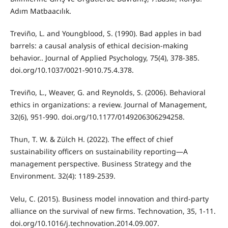
Adım Matbaacılık.
Treviño, L. and Youngblood, S. (1990). Bad apples in bad
barrels: a causal analysis of ethical decision-making
behavior.. Journal of Applied Psychology, 75(4), 378-385.
doi.org/10.1037/0021-9010.75.4.378.
Treviño, L., Weaver, G. and Reynolds, S. (2006). Behavioral
ethics in organizations: a review. Journal of Management,
32(6), 951-990. doi.org/10.1177/0149206306294258.
Thun, T. W. & Zülch H. (2022). The effect of chief
sustainability officers on sustainability reporting—A
management perspective. Business Strategy and the
Environment. 32(4): 1189-2539.
Velu, C. (2015). Business model innovation and third-party
alliance on the survival of new firms. Technovation, 35, 1-11.
doi.org/10.1016/j.technovation.2014.09.007.