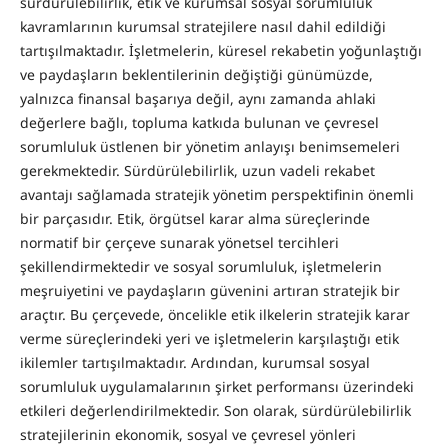
sürdürülebilirlik, etik ve kurumsal sosyal sorumluluk
kavramlarının kurumsal stratejilere nasıl dahil edildiği
tartışılmaktadır. İşletmelerin, küresel rekabetin yoğunlaştığı
ve paydaşların beklentilerinin değiştiği günümüzde,
yalnızca finansal başarıya değil, aynı zamanda ahlaki
değerlere bağlı, topluma katkıda bulunan ve çevresel
sorumluluk üstlenen bir yönetim anlayışı benimsemeleri
gerekmektedir. Sürdürülebilirlik, uzun vadeli rekabet
avantajı sağlamada stratejik yönetim perspektifinin önemli
bir parçasıdır. Etik, örgütsel karar alma süreçlerinde
normatif bir çerçeve sunarak yönetsel tercihleri
şekillendirmektedir ve sosyal sorumluluk, işletmelerin
meşruiyetini ve paydaşların güvenini artıran stratejik bir
araçtır.
Bu çerçevede, öncelikle etik ilkelerin stratejik karar
verme süreçlerindeki yeri ve işletmelerin karşılaştığı etik
ikilemler tartışılmaktadır. Ardından, kurumsal sosyal
sorumluluk uygulamalarının şirket performansı üzerindeki
etkileri değerlendirilmektedir. Son olarak, sürdürülebilirlik
stratejilerinin ekonomik, sosyal ve çevresel yönleri