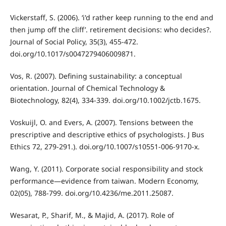
Vickerstaff, S. (2006). ‘i'd rather keep running to the end and
then jump off the cliff’. retirement decisions: who decides?.
Journal of Social Policy, 35(3), 455-472.
doi.org/10.1017/s0047279406009871.
Vos, R. (2007). Defining sustainability: a conceptual
orientation. Journal of Chemical Technology &
Biotechnology, 82(4), 334-339. doi.org/10.1002/jctb.1675.
Voskuijl, O. and Evers, A. (2007). Tensions between the
prescriptive and descriptive ethics of psychologists. J Bus
Ethics 72, 279-291.). doi.org/10.1007/s10551-006-9170-x.
Wang, Y. (2011). Corporate social responsibility and stock
performance—evidence from taiwan. Modern Economy,
02(05), 788-799. doi.org/10.4236/me.2011.25087.
Wesarat, P., Sharif, M., & Majid, A. (2017). Role of