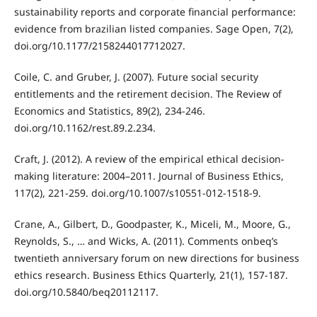
sustainability reports and corporate financial performance:
evidence from brazilian listed companies. Sage Open, 7(2),
doi.org/10.1177/2158244017712027.
Coile, C. and Gruber, J. (2007). Future social security
entitlements and the retirement decision. The Review of
Economics and Statistics, 89(2), 234-246.
doi.org/10.1162/rest.89.2.234.
Craft, J. (2012). A review of the empirical ethical decision-
making literature: 2004–2011. Journal of Business Ethics,
117(2), 221-259. doi.org/10.1007/s10551-012-1518-9.
Crane, A., Gilbert, D., Goodpaster, K., Miceli, M., Moore, G.,
Reynolds, S., … and Wicks, A. (2011). Comments onbeq’s
twentieth anniversary forum on new directions for business
ethics research. Business Ethics Quarterly, 21(1), 157-187.
doi.org/10.5840/beq20112117.