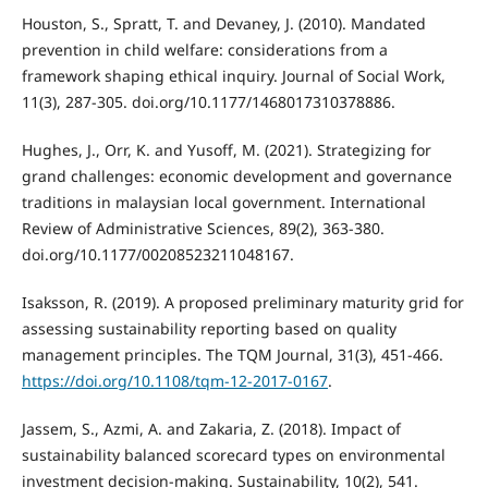
Houston, S., Spratt, T. and Devaney, J. (2010). Mandated
prevention in child welfare: considerations from a
framework shaping ethical inquiry. Journal of Social Work,
11(3), 287-305. doi.org/10.1177/1468017310378886.
Hughes, J., Orr, K. and Yusoff, M. (2021). Strategizing for
grand challenges: economic development and governance
traditions in malaysian local government. International
Review of Administrative Sciences, 89(2), 363-380.
doi.org/10.1177/00208523211048167.
Isaksson, R. (2019). A proposed preliminary maturity grid for
assessing sustainability reporting based on quality
management principles. The TQM Journal, 31(3), 451-466.
https://doi.org/10.1108/tqm-12-2017-0167
.
Jassem, S., Azmi, A. and Zakaria, Z. (2018). Impact of
sustainability balanced scorecard types on environmental
investment decision-making. Sustainability, 10(2), 541.