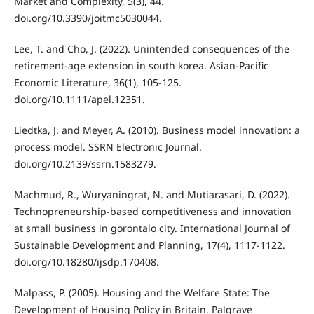
Market and Complexity, 5(3), 44.
doi.org/10.3390/joitmc5030044.
Lee, T. and Cho, J. (2022). Unintended consequences of the
retirement‐age extension in south korea. Asian-Pacific
Economic Literature, 36(1), 105-125.
doi.org/10.1111/apel.12351.
Liedtka, J. and Meyer, A. (2010). Business model innovation: a
process model. SSRN Electronic Journal.
doi.org/10.2139/ssrn.1583279.
Machmud, R., Wuryaningrat, N. and Mutiarasari, D. (2022).
Technopreneurship-based competitiveness and innovation
at small business in gorontalo city. International Journal of
Sustainable Development and Planning, 17(4), 1117-1122.
doi.org/10.18280/ijsdp.170408.
Malpass, P. (2005). Housing and the Welfare State: The
Development of Housing Policy in Britain. Palgrave