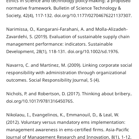
Ethics in science and technology policy-making: a proposed
normative framework. Bulletin of Science Technology &
Society, 42(4), 117-132. doi.org/10.1177/02704676221137307.
Narimissa, O., Kangarani‐Farahani, A. and Molla‐Alizadeh‐
Zavardehi, S. (2019). Evaluation of sustainable supply chain
management performance: indicators. Sustainable
Development, 28(1), 118-131. doi.org/10.1002/sd.1976.
Navarro, C. and Martinez, M. (2009). Linking corporate social
responsibility with administration through organizational
outcomes. Social Responsibility Journal, 5 (4).
Nichols, P. and Robertson, D. (2017). Thinking about bribery..
doi.org/10.1017/9781316450765.
Nikolaou, I., Evangelinos, K., Emmanouil, D., & Leal, W.
(2012). Voluntary versus mandatory ems implementation:
management awareness in ems-certified firms. Asia-Pacific
Journal of Management Research and Innovation, 8(1), 1-12.