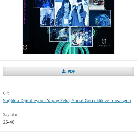
PDF
Cilt
Sağlıkta Dijitalleşme: Yapay Zekâ, Sanal Gerçeklik ve İnovasyon
Sayfalar
25-46