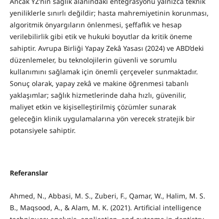
Ancak YZ’nin sağlık alanındaki entegrasyonu yalnızca teknik
yeniliklerle sınırlı değildir; hasta mahremiyetinin korunması,
algoritmik önyargıların önlenmesi, şeffaflık ve hesap
verilebilirlik gibi etik ve hukuki boyutlar da kritik öneme
sahiptir. Avrupa Birliği Yapay Zekâ Yasası (2024) ve ABD’deki
düzenlemeler, bu teknolojilerin güvenli ve sorumlu
kullanımını sağlamak için önemli çerçeveler sunmaktadır.
Sonuç olarak, yapay zekâ ve makine öğrenmesi tabanlı
yaklaşımlar; sağlık hizmetlerinde daha hızlı, güvenilir,
maliyet etkin ve kişiselleştirilmiş çözümler sunarak
geleceğin klinik uygulamalarına yön verecek stratejik bir
potansiyele sahiptir.
Referanslar
Ahmed, N., Abbasi, M. S., Zuberi, F., Qamar, W., Halim, M. S.
B., Maqsood, A., & Alam, M. K. (2021). Artificial intelligence