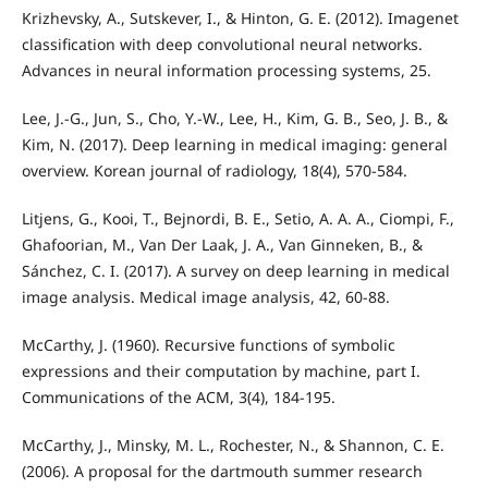
Krizhevsky, A., Sutskever, I., & Hinton, G. E. (2012). Imagenet
classification with deep convolutional neural networks.
Advances in neural information processing systems, 25.
Lee, J.-G., Jun, S., Cho, Y.-W., Lee, H., Kim, G. B., Seo, J. B., &
Kim, N. (2017). Deep learning in medical imaging: general
overview. Korean journal of radiology, 18(4), 570-584.
Litjens, G., Kooi, T., Bejnordi, B. E., Setio, A. A. A., Ciompi, F.,
Ghafoorian, M., Van Der Laak, J. A., Van Ginneken, B., &
Sánchez, C. I. (2017). A survey on deep learning in medical
image analysis. Medical image analysis, 42, 60-88.
McCarthy, J. (1960). Recursive functions of symbolic
expressions and their computation by machine, part I.
Communications of the ACM, 3(4), 184-195.
McCarthy, J., Minsky, M. L., Rochester, N., & Shannon, C. E.
(2006). A proposal for the dartmouth summer research