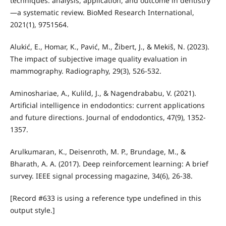
techniques: analysis, application, and outcome in dentistry
—a systematic review. BioMed Research International,
2021(1), 9751564.
Alukić, E., Homar, K., Pavić, M., Žibert, J., & Mekiš, N. (2023).
The impact of subjective image quality evaluation in
mammography. Radiography, 29(3), 526-532.
Aminoshariae, A., Kulild, J., & Nagendrababu, V. (2021).
Artificial intelligence in endodontics: current applications
and future directions. Journal of endodontics, 47(9), 1352-
1357.
Arulkumaran, K., Deisenroth, M. P., Brundage, M., &
Bharath, A. A. (2017). Deep reinforcement learning: A brief
survey. IEEE signal processing magazine, 34(6), 26-38.
[Record #633 is using a reference type undefined in this
output style.]