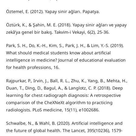
Öztemel, E. (2012). Yapay sinir ağları. Papatya.
Öztürk, K., & Şahin, M. E. (2018). Yapay sinir ağları ve yapay
zekâ’ya genel bir bakış. Takvim-i Vekayi, 6(2), 25-36.
Park, S. H., Do, K.-H., Kim, S., Park, J. H., & Lim, Y.-S. (2019).
What should medical students know about artificial
intelligence in medicine? Journal of educational evaluation
for health professions, 16.
Rajpurkar, P., Irvin, J., Ball, R. L., Zhu, K., Yang, B., Mehta, H.,
Duan, T., Ding, D., Bagul, A., & Langlotz, C. P. (2018). Deep
learning for chest radiograph diagnosis: A retrospective
comparison of the CheXNeXt algorithm to practicing
radiologists. PLoS medicine, 15(11), e1002686.
Schwalbe, N., & Wahl, B. (2020). Artificial intelligence and
the future of global health. The Lancet, 395(10236), 1579-