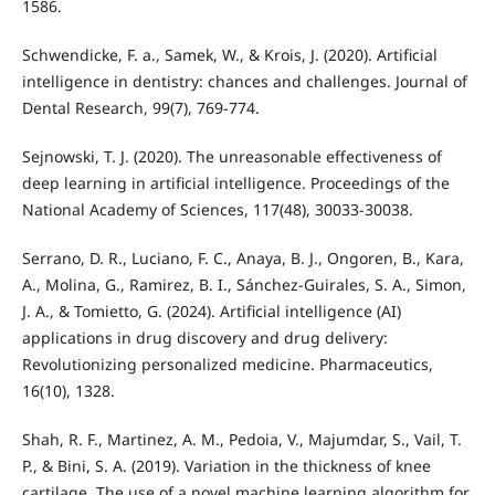
1586.
Schwendicke, F. a., Samek, W., & Krois, J. (2020). Artificial
intelligence in dentistry: chances and challenges. Journal of
Dental Research, 99(7), 769-774.
Sejnowski, T. J. (2020). The unreasonable effectiveness of
deep learning in artificial intelligence. Proceedings of the
National Academy of Sciences, 117(48), 30033-30038.
Serrano, D. R., Luciano, F. C., Anaya, B. J., Ongoren, B., Kara,
A., Molina, G., Ramirez, B. I., Sánchez-Guirales, S. A., Simon,
J. A., & Tomietto, G. (2024). Artificial intelligence (AI)
applications in drug discovery and drug delivery:
Revolutionizing personalized medicine. Pharmaceutics,
16(10), 1328.
Shah, R. F., Martinez, A. M., Pedoia, V., Majumdar, S., Vail, T.
P., & Bini, S. A. (2019). Variation in the thickness of knee
cartilage. The use of a novel machine learning algorithm for