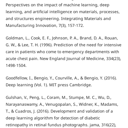
Perspectives on the impact of machine learning, deep
learning, and artificial intelligence on materials, processes,
and structures engineering. Integrating Materials and
Manufacturing Innovation, 7(3), 157-172.
Goldman, L., Cook, E. F., Johnson, P. A., Brand, D. A., Rouan,
G. W., & Lee, T. H. (1996). Prediction of the need for intensive
care in patients who come to emergency departments with
acute chest pain. New England Journal of Medicine, 334(23),
1498-1504.
Goodfellow, I., Bengio, Y., Courville, A., & Bengio, Y. (2016).
Deep learning (Vol. 1). MIT press Cambridge.
Gulshan, V., Peng, L., Coram, M., Stumpe, M. C., Wu, D.,
Narayanaswamy, A., Venugopalan, S., Widner, K., Madams,
T., & Cuadros, J. (2016). Development and validation of a
deep learning algorithm for detection of diabetic
retinopathy in retinal fundus photographs. jama, 316(22),