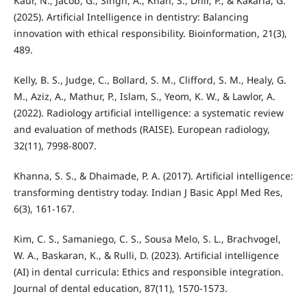
Kaur, N., Jacob, G., Singh, A., Khan, S., Dhir, P., & Kakarla, G.
(2025). Artificial Intelligence in dentistry: Balancing
innovation with ethical responsibility. Bioinformation, 21(3),
489.
Kelly, B. S., Judge, C., Bollard, S. M., Clifford, S. M., Healy, G.
M., Aziz, A., Mathur, P., Islam, S., Yeom, K. W., & Lawlor, A.
(2022). Radiology artificial intelligence: a systematic review
and evaluation of methods (RAISE). European radiology,
32(11), 7998-8007.
Khanna, S. S., & Dhaimade, P. A. (2017). Artificial intelligence:
transforming dentistry today. Indian J Basic Appl Med Res,
6(3), 161-167.
Kim, C. S., Samaniego, C. S., Sousa Melo, S. L., Brachvogel,
W. A., Baskaran, K., & Rulli, D. (2023). Artificial intelligence
(AI) in dental curricula: Ethics and responsible integration.
Journal of dental education, 87(11), 1570-1573.