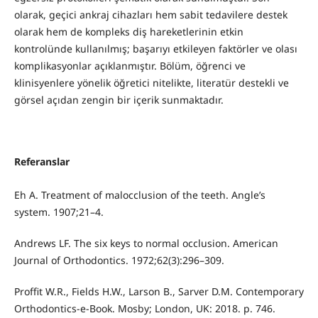
olarak, geçici ankraj cihazları hem sabit tedavilere destek
olarak hem de kompleks diş hareketlerinin etkin
kontrolünde kullanılmış; başarıyı etkileyen faktörler ve olası
komplikasyonlar açıklanmıştır. Bölüm, öğrenci ve
klinisyenlere yönelik öğretici nitelikte, literatür destekli ve
görsel açıdan zengin bir içerik sunmaktadır.
Referanslar
Eh A. Treatment of malocclusion of the teeth. Angle’s
system. 1907;21–4.
Andrews LF. The six keys to normal occlusion. American
Journal of Orthodontics. 1972;62(3):296–309.
Proffit W.R., Fields H.W., Larson B., Sarver D.M. Contemporary
Orthodontics-e-Book. Mosby; London, UK: 2018. p. 746.