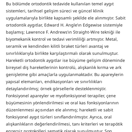
Bu bölümde ortodontik tedavide kullanılan temel aygıt
sistemleri, tarihsel gelişim süreci ve güncel klinik
uygulamalarıyla birlikte kapsamlı şekilde ele alınmıştır. Sabit
ortodontik aygıtlar, Edward H. Angle’ın Edgewise sistemiyle
başlamış; Lawrence F. Andrews’ın Straight-Wire tekniği ile
biyomekanik kontrol ve tedavi verimliliği artmıştır. Metal,
seramik ve kendinden kilitli braket türleri avantaj ve
sınırlılıklarıyla birlikte karşılaştırmalı olarak sunulmuştur.
Hareketli ortodontik aygıtlar ise büyüme gelişim döneminde
bireysel diş hareketlerinin kontrolü, alışkanlık kırma ve ark
genişletme gibi amaçlarla uygulanmaktadır. Bu apareylerin
yapısal elemanları, endikasyonları ve sınırlılıkları
detaylandırılmış; örnek görsellerle desteklenmiştir.
Fonksiyonel apareyler ve myofonksiyonel terapiler, çene
büyümesinin yönlendirilmesi ve oral kas fonksiyonlarının
düzenlenmesi açısından ele alınmış; hareketli ve sabit
fonksiyonel aygıt türleri sınıflandırılmıştır. Ayrıca, oral
alışkanlıkların değerlendirilmesi, tanı kriterleri ve terapötik
egzersiz protokolleri şematik olarak sunulmuştur. Son