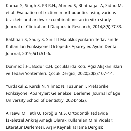
Kumar S, Singh S, PR R.H., Ahmed S, Bhatnagar A, Sidhu M,
et al. Evaluation of friction in orthodontics using various
brackets and archwire combinations-an in vitro study.
Journal of Clinical and Diagnostic Research; 2014;8(5):ZC33.
Bakhtiari S, Sadry S. Sınıf II Maloklüzyonların Tedavisinde
Kullanılan Fonksiyonel Ortopedik Apareyler. Aydın Dental
Journal; 2019;5(1):51–6.
Dönmez İ.H., Bodur C.H. Çocuklarda Kötü Ağız Alışkanlıkları
ve Tedavi Yöntemleri. Çocuk Dergisi; 2020;20(3):107–14.
Yurdakul Z, Karslı N, Yilmaz N, Tüzüner T. Prefabrike
Fonksiyonel Apareyler: Geleneksel Derleme. Journal of Ege
University School of Dentistry; 2024;45(2).
Alraawi M, Tatlı U, Toroğlu M.S. Ortodontik Tedavide
İskeletsel Ankraj Amaçlı Olarak Kullanılan Mini Vidalar:
Literatür Derlemesi. Arşiv Kaynak Tarama Dergisi;