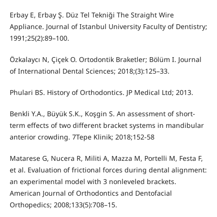
Erbay E, Erbay Ş. Düz Tel Tekniği The Straight Wire
Appliance. Journal of Istanbul University Faculty of Dentistry;
1991;25(2):89–100.
Özkalaycı N, Çiçek O. Ortodontik Braketler; Bölüm I. Journal
of International Dental Sciences; 2018;(3):125–33.
Phulari BS. History of Orthodontics. JP Medical Ltd; 2013.
Benkli Y.A., Büyük S.K., Koşgin S. An assessment of short-
term effects of two different bracket systems in mandibular
anterior crowding. 7Tepe Klinik; 2018;152-58
Matarese G, Nucera R, Militi A, Mazza M, Portelli M, Festa F,
et al. Evaluation of frictional forces during dental alignment:
an experimental model with 3 nonleveled brackets.
American Journal of Orthodontics and Dentofacial
Orthopedics; 2008;133(5):708–15.