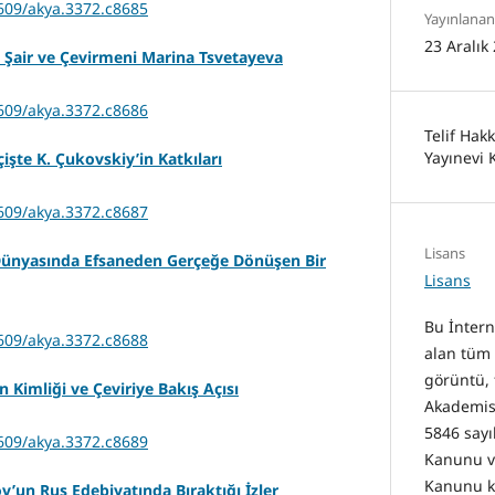
7609/akya.3372.c8685
Yayınlanan
23 Aralık
Şair ve Çevirmeni Marina Tsvetayeva
7609/akya.3372.c8686
Telif Hak
Yayınevi 
işte K. Çukovskiy’in Katkıları
7609/akya.3372.c8687
Lisans
 Dünyasında Efsaneden Gerçeğe Dönüşen Bir
Lisans
Bu İntern
7609/akya.3372.c8688
alan tüm 
görüntü, 
 Kimliği ve Çeviriye Bakış Açısı
Akademisy
5846 sayıl
7609/akya.3372.c8689
Kanunu ve
Kanunu 
’un Rus Edebiyatında Bıraktığı İzler