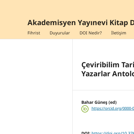
Akademisyen Yayınevi Kitap D
Fihrist
Duyurular
DOI Nedir?
İletişim
Çeviribilim Tar
Yazarlar Antoloj
Bahar Güneş (ed)
https://orcid.org/0000-
DOI:
https://doi.org/10.3