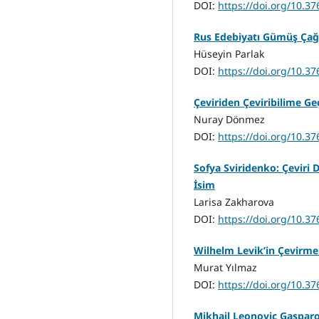
DOI:
https://doi.org/10.3
Rus Edebiyatı Gümüş Çağ 
Hüseyin Parlak
DOI:
https://doi.org/10.3
Çeviriden Çeviribilime Geç
Nuray Dönmez
DOI:
https://doi.org/10.3
Sofya Sviridenko: Çeviri
İsim
Larisa Zakharova
DOI:
https://doi.org/10.3
Wilhelm Levik’in Çevirmen
Murat Yılmaz
DOI:
https://doi.org/10.3
Mikhail Leonoviç Gasparov