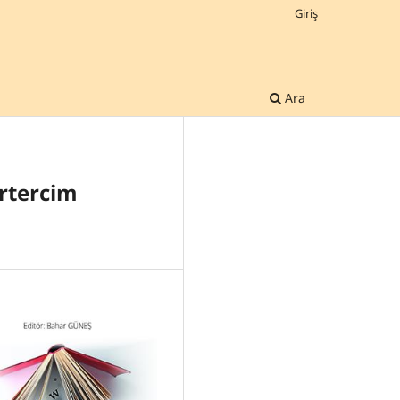
Giriş
Ara
ürtercim