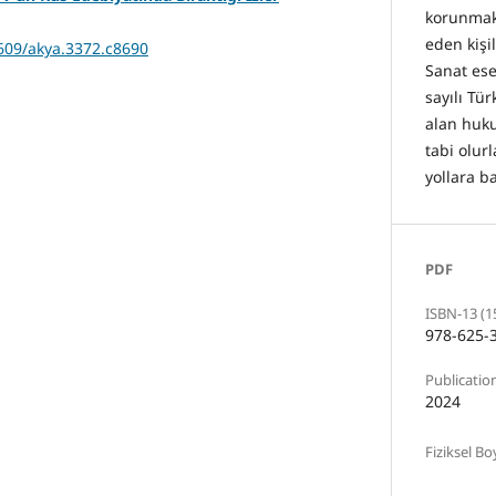
korunmakt
eden kişil
7609/akya.3372.c8690
Sanat ese
sayılı Tü
alan huku
tabi olurl
yollara b
PDF
ISBN-13 (1
978-625-
Publication
2024
Fiziksel Bo