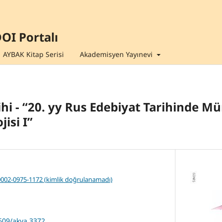
OI Portalı
AYBAK Kitap Serisi
Akademisyen Yayınevi
ihi - “20. yy Rus Edebiyat Tarihinde M
isi I”
0002-0975-1172 (kimlik doğrulanamadı)
7609/akya.3372