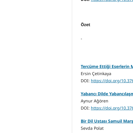
Özet
-
Tercüme Ettiği Eserlerin 
Ersin Çetinkaya
DOI:
https://doi.org/10.3
Yabancı Dilde Yabancıla
Aynur Ağören
DOI:
https://doi.org/10.3
Bir Dil Ustası Samuil Mar
Sevda Polat