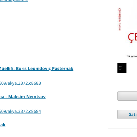
Müellifi: Boris Leonidoviç Pasternak
7609/akya.3372.c8683
şma - Maksim Nemtsov
7609/akya.3372.c8684
Sat
şak