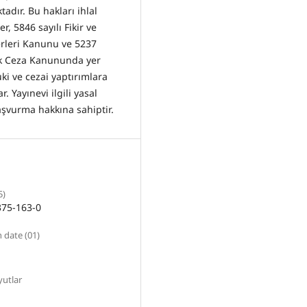
adır. Bu hakları ihlal
er, 5846 sayılı Fikir ve
rleri Kanunu ve 5237
rk Ceza Kanununda yer
ki ve cezai yaptırımlara
ar. Yayınevi ilgili yasal
aşvurma hakkına sahiptir.
5)
375-163-0
 date (01)
yutlar