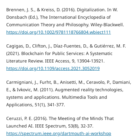
Brennen, J. S., & Kreiss, D. (2016). Digitalization. In W.
Donsbach (Ed.), The International Encyclopedia of
Communication Theory and Philosophy. Wiley-Blackwell.
https://doi.org/10.1002/9781118766804.wbiect111
Cagigas, D., Clifton, J., Díaz‐Fuentes, D., & Gutiérrez, M. F.
(2021). Blockchain for Public Services: A Systematic
Literature Review. IEEE Access, 9, 13904-13921.
https://doi.org/10.1109/access.2021.3052019
Carmigniani, J., Furht, B., Anisetti, M., Ceravolo, P., Damiani,
E., & Ivkovic, M. (2011). Augmented reality technologies,
systems and applications. Multimedia Tools and
Applications, 51(1), 341-377.
Ceruzzi, P. E. (2016). The Meeting of the Minds That
Launched AI. IEEE Spectrum, 53(8), 32-37.
https://spectrum.ieee.org/dartmouth-ai-workshop