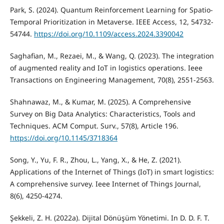
Park, S. (2024). Quantum Reinforcement Learning for Spatio-
Temporal Prioritization in Metaverse. IEEE Access, 12, 54732-
54744.
https://doi.org/10.1109/access.2024.3390042
Saghafian, M., Rezaei, M., & Wang, Q. (2023). The integration
of augmented reality and IoT in logistics operations. Ieee
Transactions on Engineering Management, 70(8), 2551-2563.
Shahnawaz, M., & Kumar, M. (2025). A Comprehensive
Survey on Big Data Analytics: Characteristics, Tools and
Techniques. ACM Comput. Surv., 57(8), Article 196.
https://doi.org/10.1145/3718364
Song, Y., Yu, F. R., Zhou, L., Yang, X., & He, Z. (2021).
Applications of the Internet of Things (IoT) in smart logistics:
A comprehensive survey. Ieee Internet of Things Journal,
8(6), 4250-4274.
Şekkeli, Z. H. (2022a). Dijital Dönüşüm Yönetimi. In D. D. F. T.