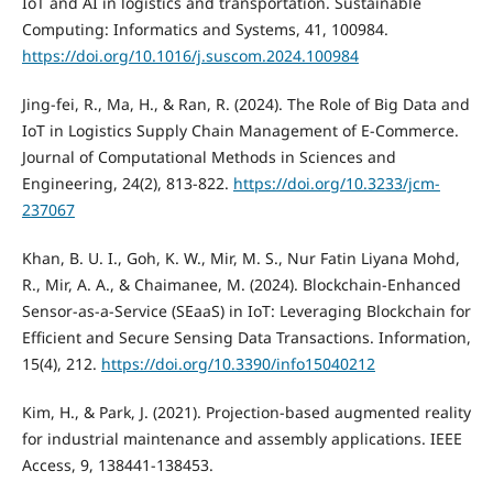
IoT and AI in logistics and transportation. Sustainable
Computing: Informatics and Systems, 41, 100984.
https://doi.org/10.1016/j.suscom.2024.100984
Jing-fei, R., Ma, H., & Ran, R. (2024). The Role of Big Data and
IoT in Logistics Supply Chain Management of E-Commerce.
Journal of Computational Methods in Sciences and
Engineering, 24(2), 813-822.
https://doi.org/10.3233/jcm-
237067
Khan, B. U. I., Goh, K. W., Mir, M. S., Nur Fatin Liyana Mohd,
R., Mir, A. A., & Chaimanee, M. (2024). Blockchain-Enhanced
Sensor-as-a-Service (SEaaS) in IoT: Leveraging Blockchain for
Efficient and Secure Sensing Data Transactions. Information,
15(4), 212.
https://doi.org/10.3390/info15040212
Kim, H., & Park, J. (2021). Projection-based augmented reality
for industrial maintenance and assembly applications. IEEE
Access, 9, 138441-138453.