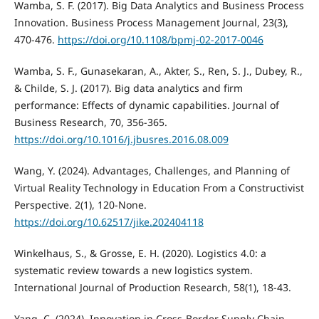
Wamba, S. F. (2017). Big Data Analytics and Business Process
Innovation. Business Process Management Journal, 23(3),
470-476.
https://doi.org/10.1108/bpmj-02-2017-0046
Wamba, S. F., Gunasekaran, A., Akter, S., Ren, S. J., Dubey, R.,
& Childe, S. J. (2017). Big data analytics and firm
performance: Effects of dynamic capabilities. Journal of
Business Research, 70, 356-365.
https://doi.org/10.1016/j.jbusres.2016.08.009
Wang, Y. (2024). Advantages, Challenges, and Planning of
Virtual Reality Technology in Education From a Constructivist
Perspective. 2(1), 120-None.
https://doi.org/10.62517/jike.202404118
Winkelhaus, S., & Grosse, E. H. (2020). Logistics 4.0: a
systematic review towards a new logistics system.
International Journal of Production Research, 58(1), 18-43.
Yang, C. (2024). Innovation in Cross-Border Supply Chain