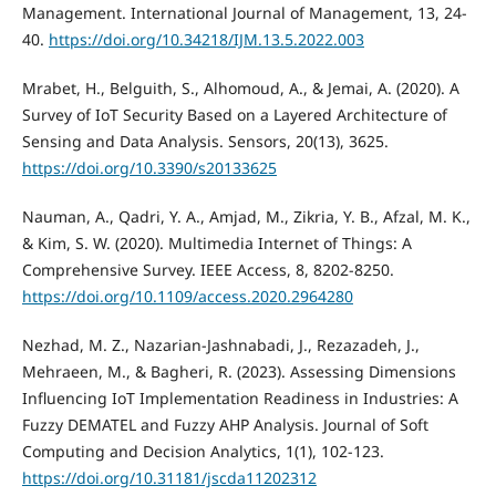
Management. International Journal of Management, 13, 24-
40.
https://doi.org/10.34218/IJM.13.5.2022.003
Mrabet, H., Belguith, S., Alhomoud, A., & Jemai, A. (2020). A
Survey of IoT Security Based on a Layered Architecture of
Sensing and Data Analysis. Sensors, 20(13), 3625.
https://doi.org/10.3390/s20133625
Nauman, A., Qadri, Y. A., Amjad, M., Zikria, Y. B., Afzal, M. K.,
& Kim, S. W. (2020). Multimedia Internet of Things: A
Comprehensive Survey. IEEE Access, 8, 8202-8250.
https://doi.org/10.1109/access.2020.2964280
Nezhad, M. Z., Nazarian-Jashnabadi, J., Rezazadeh, J.,
Mehraeen, M., & Bagheri, R. (2023). Assessing Dimensions
Influencing IoT Implementation Readiness in Industries: A
Fuzzy DEMATEL and Fuzzy AHP Analysis. Journal of Soft
Computing and Decision Analytics, 1(1), 102-123.
https://doi.org/10.31181/jscda11202312