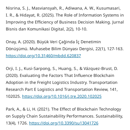
Nisrina, S. J., Masviansyah, R., Adiwana, A. W., Kusumasari,
I. R., & Hidayat, R. (2025). The Role of Information Systems in
Improving the Efficiency of Business Decision Making. Jurnal
Bisnis dan Komunikasi Digital, 2(2), 10-10.
Onay, A. (2020). Büyük Veri̇ Çağinda İç Deneti̇mi̇n
Dönüşümü. Muhasebe Bilim Dünyası Dergisi, 22(1), 127-163.
https://doi.org/10.31460/mbdd.620837
Orji, I. J., Kusi‐Sarpong, S., Huang, S., & Vázquez‐Brust, D.
(2020). Evaluating the Factors That Influence Blockchain
Adoption in the Freight Logistics Industry. Transportation
Research Part E Logistics and Transportation Review, 141,
102025.
https://doi.org/10.1016/j.tre.2020.102025
Park, A., & Li, H. (2021). The Effect of Blockchain Technology
on Supply Chain Sustainability Performances. Sustainability,
13(4), 1726.
https://doi.org/10.3390/su13041726