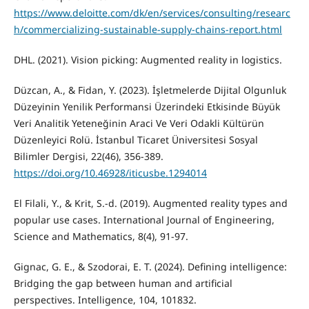
https://www.deloitte.com/dk/en/services/consulting/researc
h/commercializing-sustainable-supply-chains-report.html
DHL. (2021). Vision picking: Augmented reality in logistics.
Düzcan, A., & Fidan, Y. (2023). İşletmelerde Di̇ji̇tal Olgunluk
Düzeyi̇ni̇n Yeni̇li̇k Performansi Üzeri̇ndeki̇ Etki̇si̇nde Büyük
Veri̇ Anali̇ti̇k Yeteneği̇ni̇n Araci Ve Veri̇ Odakli Kültürün
Düzenleyi̇ci̇ Rolü. İstanbul Ticaret Üniversitesi Sosyal
Bilimler Dergisi, 22(46), 356-389.
https://doi.org/10.46928/iticusbe.1294014
El Filali, Y., & Krit, S.-d. (2019). Augmented reality types and
popular use cases. International Journal of Engineering,
Science and Mathematics, 8(4), 91-97.
Gignac, G. E., & Szodorai, E. T. (2024). Defining intelligence:
Bridging the gap between human and artificial
perspectives. Intelligence, 104, 101832.