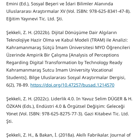
Emini (Ed.), Sosyal Beşeri ve İdari Bilimler Alanında
Uluslararası Araştırmalar XV (Vol. ISBN: 978-625-8341-47-8).
Eğitim Yayınevi Tic. Ltd. Şti.
Şekkeli, Z. H. (2022b). Dijital Dönüşüme Dair Algıların
Teknolojiye Hazir Olma ve Kabul Modeli (TRAM) ile Analizi:
Kahramanmaraş Sütçü İmam Üniversitesi MYO Öğrencileri
Üzerinde Ampirik Bir Çalışma [Analysis of Perceptions
Regarding Digital Transformation by Technology Ready
Kahramanmaraş Sutcu Imam University Vocational
Students]. Bilge Uluslararası Sosyal Araştırmalar Dergisi,
6(2), 78-89.
https://doi.org/10.47257/busad.1214570
Şekkeli, Z. H. (2022c). Liderlik 4.0. In Yavuz Selim DÜGER & H.
ÖZKAN (Eds.), Endüstri 4.0 & Örgütsel Değişim: Geleceği
Yönet (Vol. ISBN: 978-625-8275-77-3). Gazi Kitabevi Tic. Ltd.
Şti.
Şekkeli, Z. H., & Bakan, İ. (2018a). Akıllı Fabrikalar. Journal of